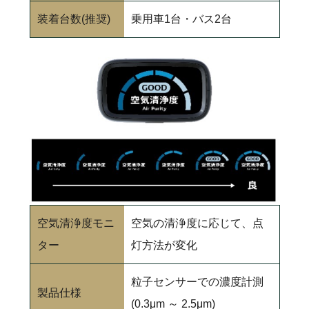
装着台数(推奨)
乗用車1台・バス2台
空気清浄度モニ
空気の清浄度に応じて、点
ター
灯方法が変化
粒子センサーでの濃度計測
製品仕様
(0.3μm ～ 2.5μm)