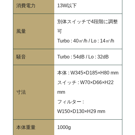
消費電力
13W以下
別体スイッチで4段階に調整
風量
可
Turbo : 40㎥/h / Lo : 14㎥/h
騒音
Turbo : 54dB / Lo : 32dB
本体 : W345×D185×H80 mm
スイッチ : W70×D66×H22
寸法
mm
フィルター :
W150×D130×H29 mm
本体重量
1000g